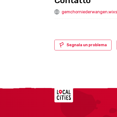
Contatto
gemchorniederwangen.wixs
Segnala un problema
Localcities