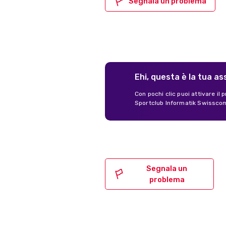
Segnala un problema
Ehi, questa è la tua a
Con pochi clic puoi attivare il
Sportclub Informatik Swisscom.
Segnala un
problema