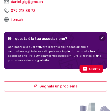
daniel.gilg@gmx.ch
079 218 38 73
fom.ch
Ehi, questa è la tua associazione?
Con pochi clic puoi attivare il profilo dell’associazione e
raccontare agli interessati qualcosa in più riguardo alla tua
associazione Freie Ortspartei Moosseedorf FOM. Si tratta di una
procedura veloce e gratuita.
Si parte
Segnala un problema