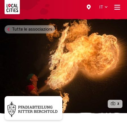
Localcities
IT
Tutte le associazioni
3