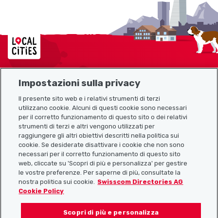
Localcities
Impostazioni sulla privacy
Mappa del sito
Il presente sito web e i relativi strumenti di terzi
utilizzano cookie. Alcuni di questi cookie sono necessari
Link utili
per il corretto funzionamento di questo sito o dei relativi
strumenti di terzi e altri vengono utilizzati per
raggiungere gli altri obiettivi descritti nella politica sui
cookie. Se desiderate disattivare i cookie che non sono
Scarica l’app Localcities
necessari per il corretto funzionamento di questo sito
web, cliccate su 'Scopri di più e personalizza' per gestire
le vostre preferenze. Per saperne di più, consultate la
nostra politica sui cookie.
Swisscom Directories AG
Cookie Policy
Seguiteci su:
Scopri di più e personalizza