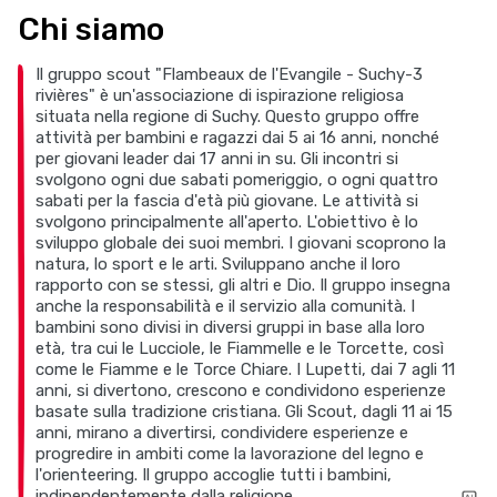
Chi siamo
Il gruppo scout "Flambeaux de l'Evangile - Suchy-3
rivières" è un'associazione di ispirazione religiosa
situata nella regione di Suchy. Questo gruppo offre
attività per bambini e ragazzi dai 5 ai 16 anni, nonché
per giovani leader dai 17 anni in su. Gli incontri si
svolgono ogni due sabati pomeriggio, o ogni quattro
sabati per la fascia d'età più giovane. Le attività si
svolgono principalmente all'aperto. L'obiettivo è lo
sviluppo globale dei suoi membri. I giovani scoprono la
natura, lo sport e le arti. Sviluppano anche il loro
rapporto con se stessi, gli altri e Dio. Il gruppo insegna
anche la responsabilità e il servizio alla comunità. I ​​
bambini sono divisi in diversi gruppi in base alla loro
età, tra cui le Lucciole, le Fiammelle e le Torcette, così
come le Fiamme e le Torce Chiare. I Lupetti, dai 7 agli 11
anni, si divertono, crescono e condividono esperienze
basate sulla tradizione cristiana. Gli Scout, dagli 11 ai 15
anni, mirano a divertirsi, condividere esperienze e
progredire in ambiti come la lavorazione del legno e
l'orienteering. Il gruppo accoglie tutti i bambini,
indipendentemente dalla religione.