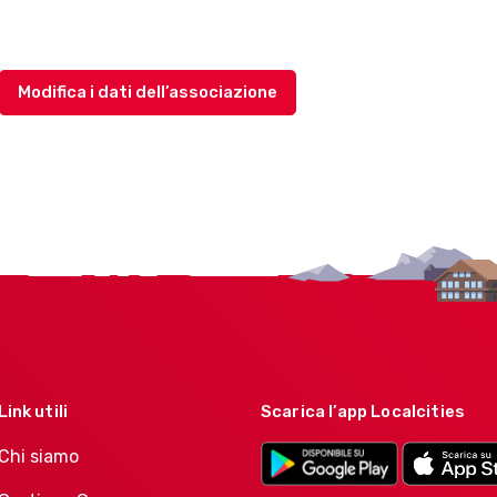
Modifica i dati dell’associazione
Link utili
Scarica l’app Localcities
Chi siamo