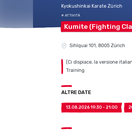
Kyokushinkai Karate Zürich
# ATTIVITÀ
Kumite (Fighting
Cla
Sihlquai 101, 8005 Zürich
(Ci dispiace, la versione ital
Training
ALTRE DATE
13.08.2026 19:30 - 21:00
2