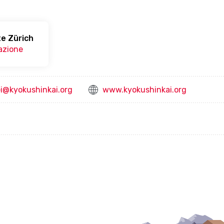
te Zürich
iazione
i@kyokushinkai.org
www.kyokushinkai.org