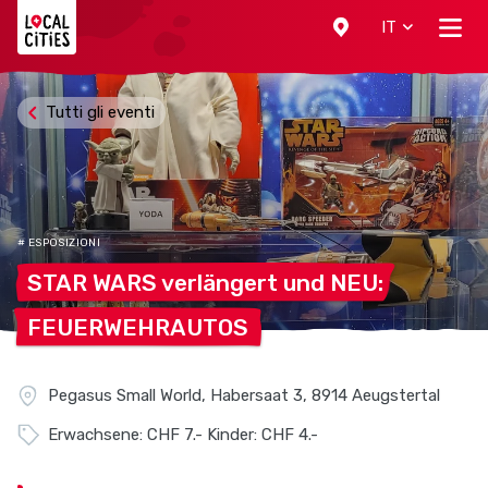
Localcities
IT
Tutti gli eventi
# ESPOSIZIONI
STAR WARS verlängert und
NEU:
FEUERWEHRAUTOS
Pegasus Small World, Habersaat 3, 8914 Aeugstertal
Erwachsene: CHF 7.- Kinder: CHF 4.-