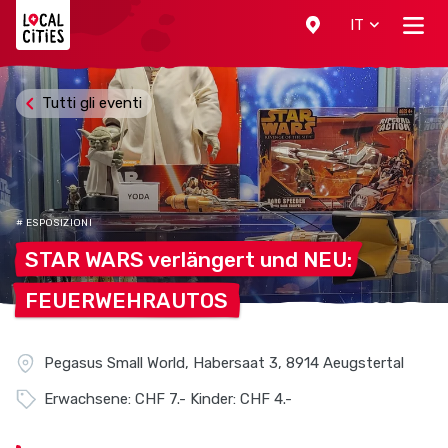
Localcities
IT
Tutti gli eventi
# ESPOSIZIONI
STAR WARS verlängert und
NEU:
FEUERWEHRAUTOS
Pegasus Small World, Habersaat 3, 8914 Aeugstertal
Erwachsene: CHF 7.- Kinder: CHF 4.-