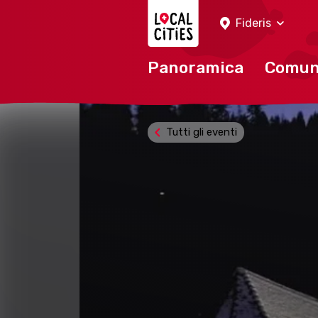
Localcities
Fideris
Panoramica
Comu
Tutti gli eventi