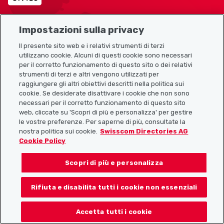
Impostazioni sulla privacy
Mappa del sito
Il presente sito web e i relativi strumenti di terzi
utilizzano cookie. Alcuni di questi cookie sono necessari
Link utili
per il corretto funzionamento di questo sito o dei relativi
strumenti di terzi e altri vengono utilizzati per
raggiungere gli altri obiettivi descritti nella politica sui
cookie. Se desiderate disattivare i cookie che non sono
Scarica l’app Localcities
necessari per il corretto funzionamento di questo sito
web, cliccate su 'Scopri di più e personalizza' per gestire
le vostre preferenze. Per saperne di più, consultate la
nostra politica sui cookie.
Swisscom Directories AG
Cookie Policy
Seguiteci su:
Scopri di più e personalizza
Rifiuta e disabilita tutti i cookie non essenziali
© 2026 Localcities
Accetta tutti i cookie