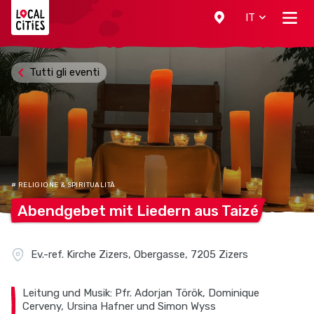
Localcities
IT
Tutti gli eventi
# RELIGIONE & SPIRITUALITÀ
Abendgebet mit Liedern aus
Taizé
Ev.-ref. Kirche Zizers, Obergasse, 7205 Zizers
Leitung und Musik: Pfr. Adorjan Török, Dominique
Cerveny, Ursina Hafner und Simon Wyss