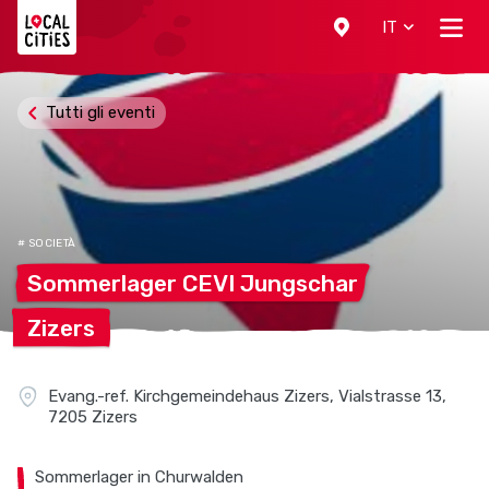
Localcities
IT
Tutti gli eventi
# SOCIETÀ
Sommerlager CEVI
Jungschar
Zizers
Evang.-ref. Kirchgemeindehaus Zizers, Vialstrasse 13,
7205 Zizers
Sommerlager in Churwalden