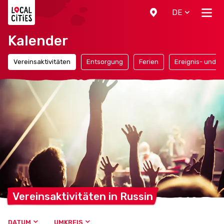
Localcities
DE
Kalender
Vereinsaktivitäten
Entsorgung
Ferien
Ereignis- und F
Vereinsaktivitäten in
Russin
DATUM
UMKREIS