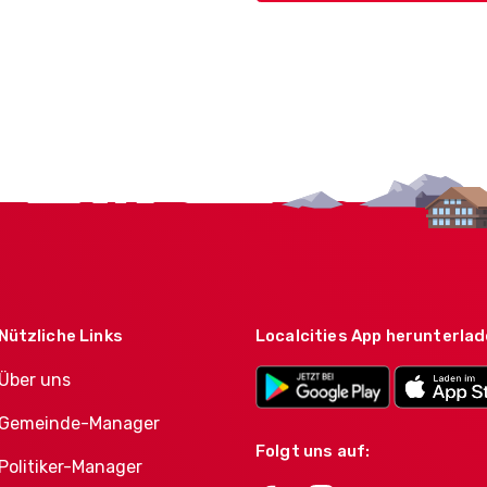
Nützliche Links
Localcities App herunterla
Über uns
Gemeinde-Manager
Folgt uns auf:
Politiker-Manager