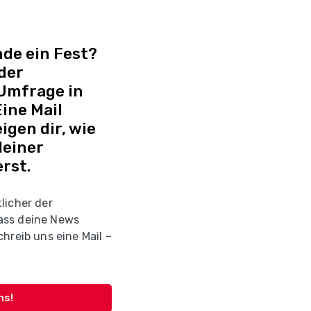
de ein Fest?
 der
 Umfrage in
ine Mail
igen dir, wie
deiner
rst.
licher der
ass deine News
hreib uns eine Mail –
ns!