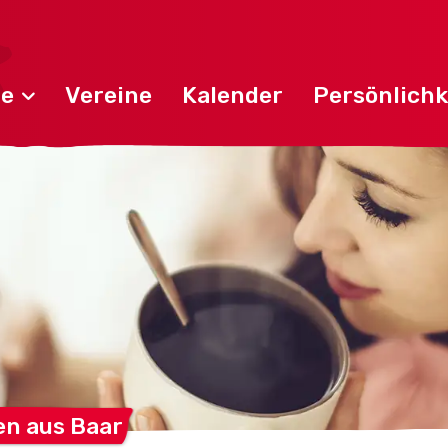
de
Vereine
Kalender
Persönlichk
en aus
Baar