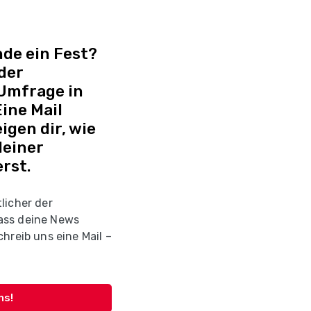
de ein Fest?
 der
 Umfrage in
ine Mail
igen dir, wie
deiner
rst.
licher der
ass deine News
hreib uns eine Mail –
ns!