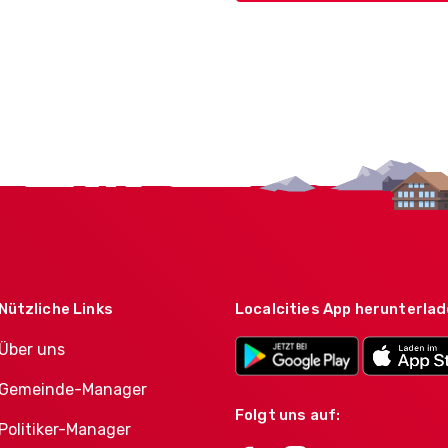
Nützliche Links
Localcities App herunterla
Über uns
Gemeinde-Manager
Folgt uns auf:
Politiker-Manager