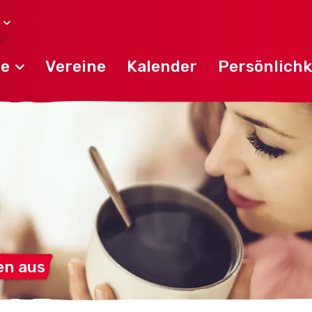
de
Vereine
Kalender
Persönlichk
en
aus