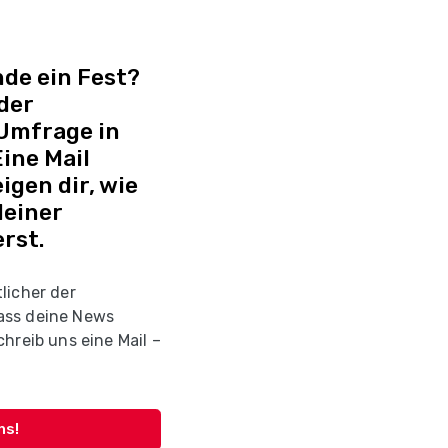
de ein Fest?
 der
 Umfrage in
ine Mail
igen dir, wie
deiner
rst.
licher der
ass deine News
hreib uns eine Mail –
ns!