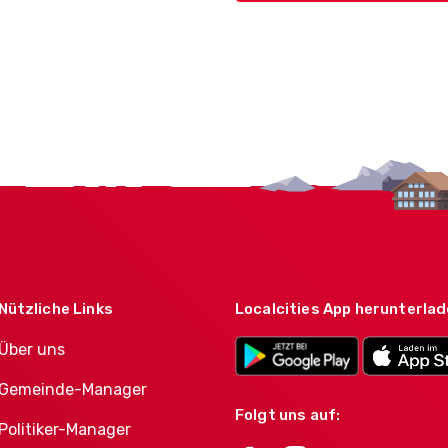
Nützliche Links
Localcities App herunterla
Über uns
Gemeinde-Manager
Folgt uns auf:
Politiker-Manager