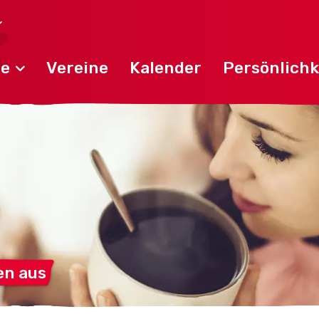
de
Vereine
Kalender
Persönlichk
en
aus