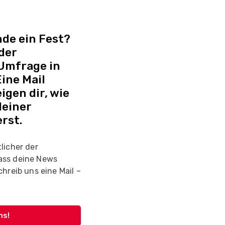
de ein Fest?
 der
 Umfrage in
ine Mail
igen dir, wie
deiner
rst.
licher der
ass deine News
hreib uns eine Mail –
ns!