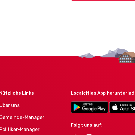
Nützliche Links
Localcities App herunterla
Über uns
Gemeinde-Manager
Folgt uns auf:
Politiker-Manager