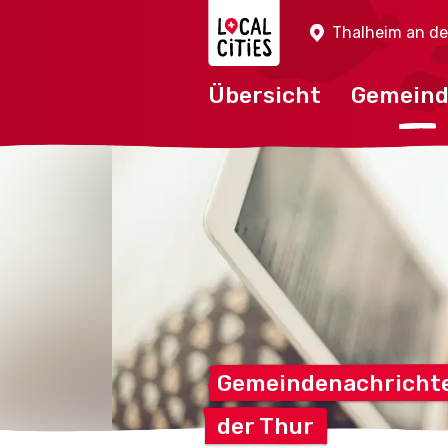
Localcities
Thalheim an de
Übersicht
Gemein
Gemeindenachricht
der
Thur