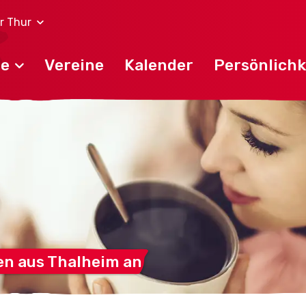
r Thur
de
Vereine
Kalender
Persönlichk
en aus Thalheim
an