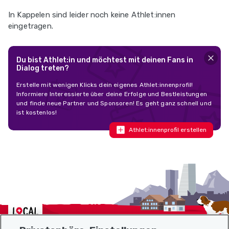
In Kappelen sind leider noch keine Athlet:innen
eingetragen.
Du bist Athlet:in und möchtest mit deinen Fans in
Dialog treten?
Erstelle mit wenigen Klicks dein eigenes Athlet:innenprofil!
Informiere Interessierte über deine Erfolge und Bestleistungen
und finde neue Partner und Sponsoren! Es geht ganz schnell und
ist kostenlos!
Athlet:innenprofil erstellen
Localcities