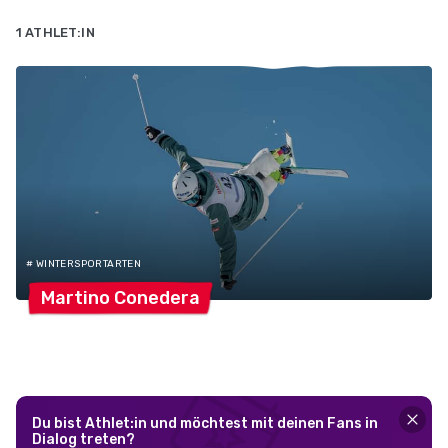
1 ATHLET:IN
# WINTERSPORTARTEN
Martino
Conedera
Du bist Athlet:in und möchtest mit deinen Fans in
Dialog treten?