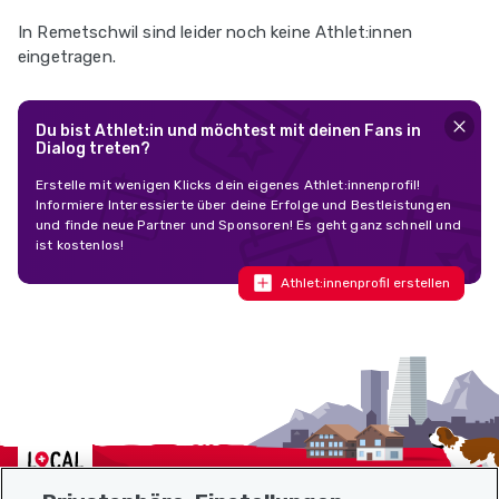
In Remetschwil sind leider noch keine Athlet:innen
eingetragen.
Du bist Athlet:in und möchtest mit deinen Fans in
Dialog treten?
Erstelle mit wenigen Klicks dein eigenes Athlet:innenprofil!
Informiere Interessierte über deine Erfolge und Bestleistungen
und finde neue Partner und Sponsoren! Es geht ganz schnell und
ist kostenlos!
Athlet:innenprofil erstellen
Localcities