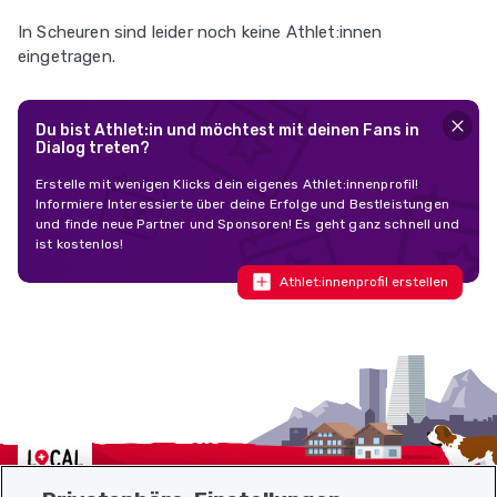
In Scheuren sind leider noch keine Athlet:innen
eingetragen.
Du bist Athlet:in und möchtest mit deinen Fans in
Dialog treten?
Erstelle mit wenigen Klicks dein eigenes Athlet:innenprofil!
Informiere Interessierte über deine Erfolge und Bestleistungen
und finde neue Partner und Sponsoren! Es geht ganz schnell und
ist kostenlos!
Athlet:innenprofil erstellen
Localcities