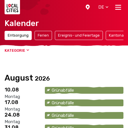
Localcities
DE
Kalender
Entsorgung
Ferien
Ereignis- und Feiertage
Kantonale 
KATEGORIE
August
2026
10.08
Grünabfälle
Montag
17.08
Grünabfälle
Montag
24.08
Grünabfälle
Montag
31.08
Grünabfälle