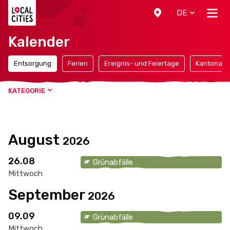
Localcities
DE
Kalender
Entsorgung
Ferien
Ereignis- und Feiertage
Kantonale 
KATEGORIE
August
2026
26.08
Grünabfälle
Mittwoch
September
2026
09.09
Grünabfälle
Mittwoch