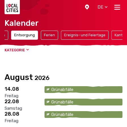
Localcities
DE
Kalender
ten
Entsorgung
Ferien
Ereignis- und Feiertage
Kantona
KATEGORIE
August
2026
14.08
Grünabfälle
Freitag
22.08
Grünabfälle
Samstag
28.08
Grünabfälle
Freitag