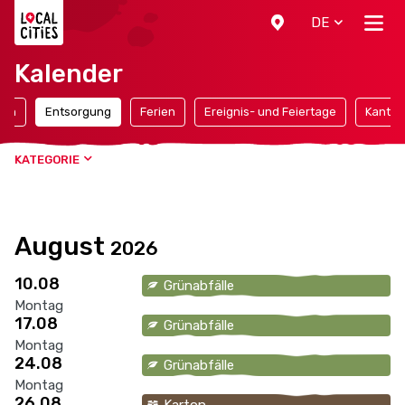
Localcities
DE
Kalender
ten
Entsorgung
Ferien
Ereignis- und Feiertage
Kantona
KATEGORIE
August
2026
10.08
Grünabfälle
Montag
17.08
Grünabfälle
Montag
24.08
Grünabfälle
Montag
26.08
Karton