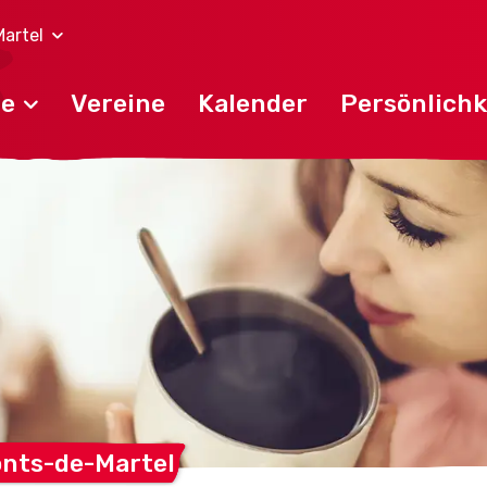
artel
de
Vereine
Kalender
Persönlichk
nts-de-Martel