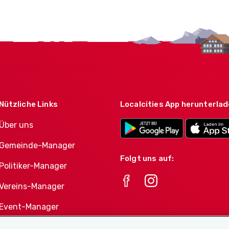
Nützliche Links
Localcities App herunterla
Über uns
Gemeinde-Manager
Folgt uns auf:
Politiker-Manager
Vereins-Manager
Event-Manager
Athletes-Manager