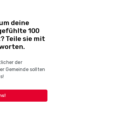
 um deine
efühlte 100
? Teile sie mit
tworten.
licher der
er Gemeinde sollten
s!
ns!