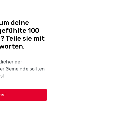
 um deine
efühlte 100
? Teile sie mit
tworten.
licher der
er Gemeinde sollten
s!
ns!