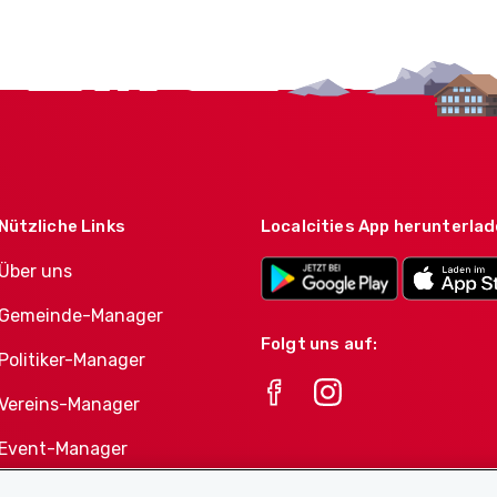
Nützliche Links
Localcities App herunterla
Über uns
Gemeinde-Manager
Folgt uns auf:
Politiker-Manager
Vereins-Manager
Event-Manager
Athletes-Manager