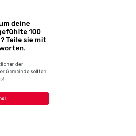
 um deine
efühlte 100
? Teile sie mit
tworten.
licher der
er Gemeinde sollten
s!
ns!