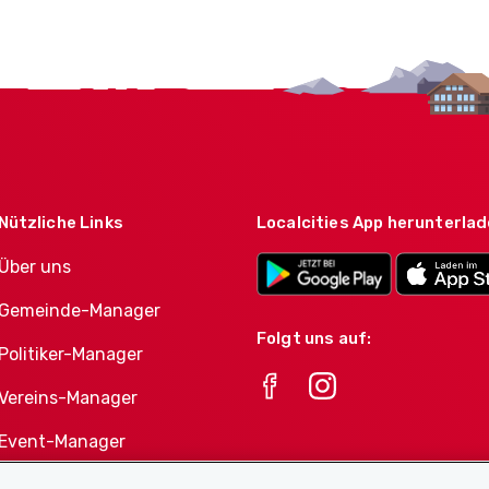
Nützliche Links
Localcities App herunterla
Über uns
Gemeinde-Manager
Folgt uns auf:
Politiker-Manager
Vereins-Manager
Event-Manager
Athletes-Manager