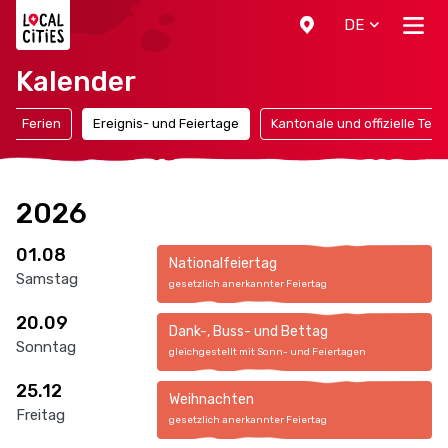
Localcities
DE
Kalender
Ferien
Ereignis- und Feiertage
Kantonale und offizielle Ter
2026
01.08
Nationalfeiertag
Samstag
gesetzlich anerkannter Feiertag
20.09
Dank-, Buss- und Bettag
Sonntag
gleichgestellt mit Sonn- und Feiertagen
25.12
Weihnachten
Freitag
gesetzlich anerkannter Feiertag