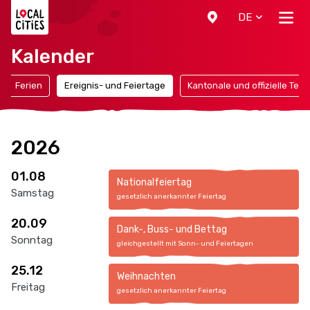
Localcities
DE
Kalender
Ferien
Ereignis- und Feiertage
Kantonale und offizielle Ter
2026
01.08
Nationalfeiertag
Samstag
gesetzlich anerkannter Feiertag
20.09
Dank-, Buss- und Bettag
Sonntag
gleichgestellt mit Sonn- und Feiertagen
25.12
Weihnachten
Freitag
gesetzlich anerkannter Feiertag