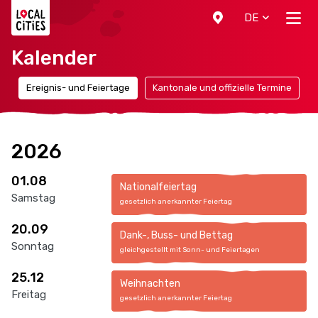
Localcities
DE
Kalender
n
Ereignis- und Feiertage
Kantonale und offizielle Termine
2026
01.08
Nationalfeiertag
Samstag
gesetzlich anerkannter Feiertag
20.09
Dank-, Buss- und Bettag
Sonntag
gleichgestellt mit Sonn- und Feiertagen
25.12
Weihnachten
Freitag
gesetzlich anerkannter Feiertag