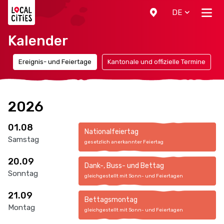
Localcities
DE
Kalender
n
Ereignis- und Feiertage
Kantonale und offizielle Termine
2026
01.08
Nationalfeiertag
Samstag
gesetzlich anerkannter Feiertag
20.09
Dank-, Buss- und Bettag
Sonntag
gleichgestellt mit Sonn- und Feiertagen
21.09
Bettagsmontag
Montag
gleichgestellt mit Sonn- und Feiertagen