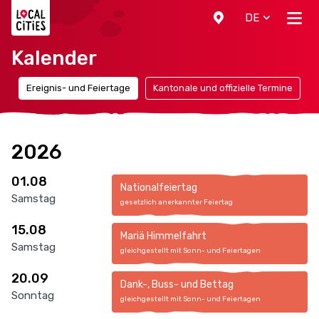
Localcities
DE
Kalender
n
Ereignis- und Feiertage
Kantonale und offizielle Termine
2026
01.08
Nationalfeiertag
Samstag
gesetzlich anerkannter Feiertag
15.08
Mariä Himmelfahrt
Samstag
gleichgestellt mit Sonn- und Feiertagen
20.09
Dank-, Buss- und Bettag
Sonntag
gleichgestellt mit Sonn- und Feiertagen