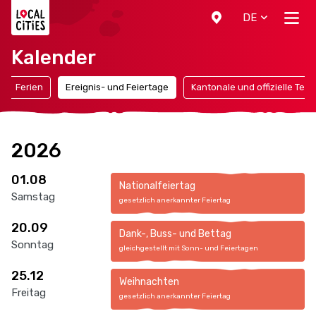
Localcities
DE
Kalender
Ferien
Ereignis- und Feiertage
Kantonale und offizielle Ter
2026
01.08
Nationalfeiertag
Samstag
gesetzlich anerkannter Feiertag
20.09
Dank-, Buss- und Bettag
Sonntag
gleichgestellt mit Sonn- und Feiertagen
25.12
Weihnachten
Freitag
gesetzlich anerkannter Feiertag