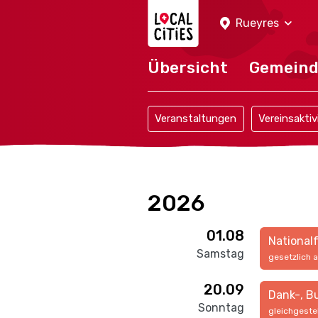
Localcities
Rueyres
Übersicht
Gemein
Veranstaltungen
Vereinsaktiv
2026
01.08
National
Samstag
gesetzlich 
20.09
Dank-, B
Sonntag
gleichgeste