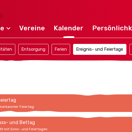
de
Vereine
Kalender
Persönlichk
itäten
Entsorgung
Ferien
Ereignis- und Feiertage
feiertag
anerkannter Feiertag
uss- und Bettag
llt mit Sonn- und Feiertagen