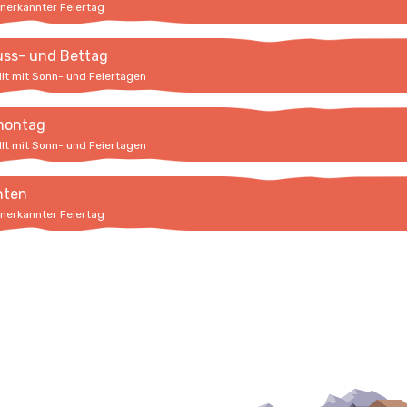
anerkannter Feiertag
uss- und Bettag
llt mit Sonn- und Feiertagen
montag
llt mit Sonn- und Feiertagen
hten
anerkannter Feiertag