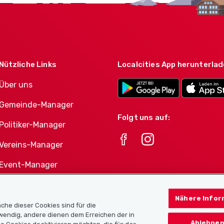
Nützliche Links
Localcities App herunterla
Über uns
Gemeinde-Manager
Folgt uns auf:
Politiker-Manager
Vereins-Manager
Event-Manager
Athletes-Manager
Nähere Infor
Vereine-Produktportfolio
che dieser Cookies sind für die
twendig, andere dienen dem Erreichen der in
Ablehnen