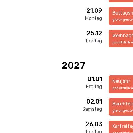
21.09
Bettags
Montag
gleichgeste
25.12
Weihnac
Freitag
gesetzlich 
2027
01.01
Neujahr
Freitag
gesetzlich 
02.01
Berchtol
Samstag
gleichgeste
26.03
Karfreita
Freitag