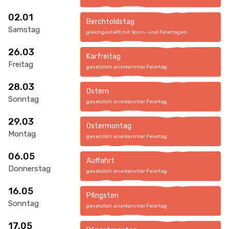
02.01
Berchtoldstag
Samstag
gleichgestellt mit Sonn- und Feiertagen
26.03
Karfreitag
Freitag
gesetzlich anerkannter Feiertag
28.03
Ostern
Sonntag
gesetzlich anerkannter Feiertag
29.03
Ostermontag
Montag
gesetzlich anerkannter Feiertag
06.05
Auffahrt
Donnerstag
gesetzlich anerkannter Feiertag
16.05
Pfingsten
Sonntag
gesetzlich anerkannter Feiertag
17.05