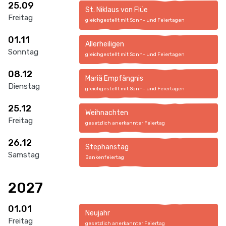
25.09
St. Niklaus von Flüe
Freitag
gleichgestellt mit Sonn- und Feiertagen
01.11
Allerheiligen
Sonntag
gleichgestellt mit Sonn- und Feiertagen
08.12
Mariä Empfängnis
Dienstag
gleichgestellt mit Sonn- und Feiertagen
25.12
Weihnachten
Freitag
gesetzlich anerkannter Feiertag
26.12
Stephanstag
Samstag
Bankenfeiertag
2027
01.01
Neujahr
Freitag
gesetzlich anerkannter Feiertag