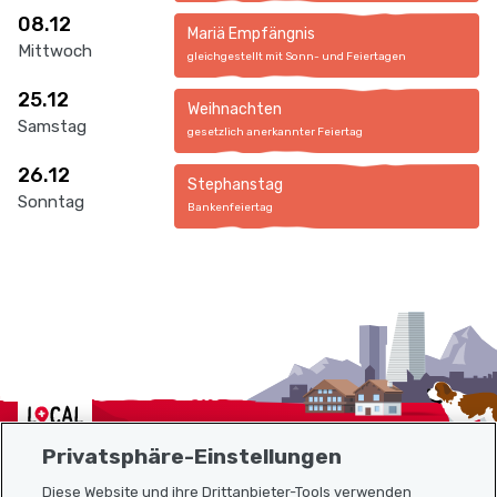
08.12
Mariä Empfängnis
Mittwoch
gleichgestellt mit Sonn- und Feiertagen
25.12
Weihnachten
Samstag
gesetzlich anerkannter Feiertag
26.12
Stephanstag
Sonntag
Bankenfeiertag
Localcities
Privatsphäre-Einstellungen
Diese Website und ihre Drittanbieter-Tools verwenden