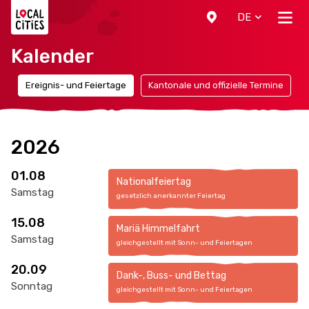
Localcities
DE
Kalender
n
Ereignis- und Feiertage
Kantonale und offizielle Termine
2026
01.08
Nationalfeiertag
Samstag
gesetzlich anerkannter Feiertag
15.08
Mariä Himmelfahrt
Samstag
gleichgestellt mit Sonn- und Feiertagen
20.09
Dank-, Buss- und Bettag
Sonntag
gleichgestellt mit Sonn- und Feiertagen