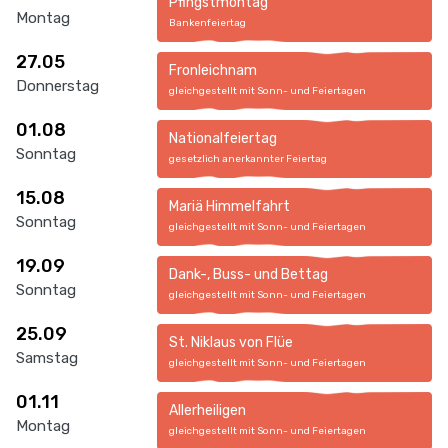
Pfingstmontag
Montag
Bankenfeiertag
27.05
Fronleichnam
Donnerstag
gleichgestellt mit Sonn- und Feiertagen
01.08
Nationalfeiertag
Sonntag
gesetzlich anerkannter Feiertag
15.08
Mariä Himmelfahrt
Sonntag
gleichgestellt mit Sonn- und Feiertagen
19.09
Dank-, Buss- und Bettag
Sonntag
gleichgestellt mit Sonn- und Feiertagen
25.09
St. Niklaus von Flüe
Samstag
gleichgestellt mit Sonn- und Feiertagen
01.11
Allerheiligen
Montag
gleichgestellt mit Sonn- und Feiertagen