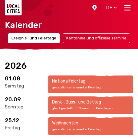
Localcities
DE
Kalender
n
Ereignis- und Feiertage
Kantonale und offizielle Termine
2026
01.08
Nationalfeiertag
Samstag
gesetzlich anerkannter Feiertag
20.09
Dank-, Buss- und Bettag
Sonntag
gleichgestellt mit Sonn- und Feiertagen
25.12
Weihnachten
Freitag
gesetzlich anerkannter Feiertag