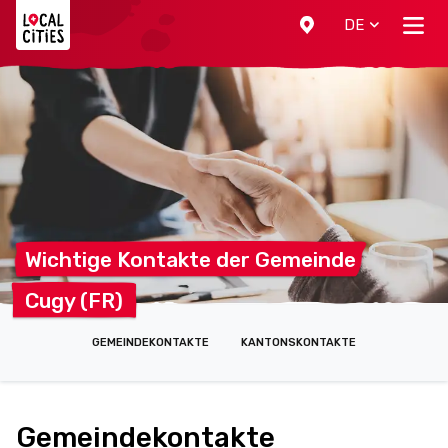
Localcities
DE
Wichtige Kontakte der
Gemeinde
Cugy
(FR)
GEMEINDEKONTAKTE
KANTONSKONTAKTE
Gemeindekontakte