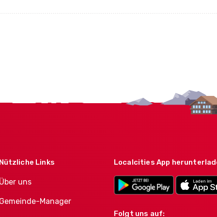
Nützliche Links
Localcities App herunterla
Über uns
Gemeinde-Manager
Folgt uns auf: