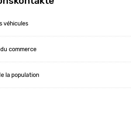
onskontakte
s véhicules
e du commerce
e la population