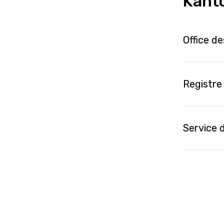
Kant
Office de
Registr
Service d