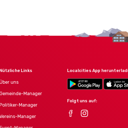
Nützliche Links
Localcities App herunterla
Über uns
Gemeinde-Manager
Folgt uns auf:
Politiker-Manager
Vereins-Manager
Event-Manager