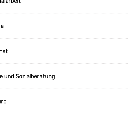
ialarbeit
ma
enst
lfe und Sozialberatung
üro