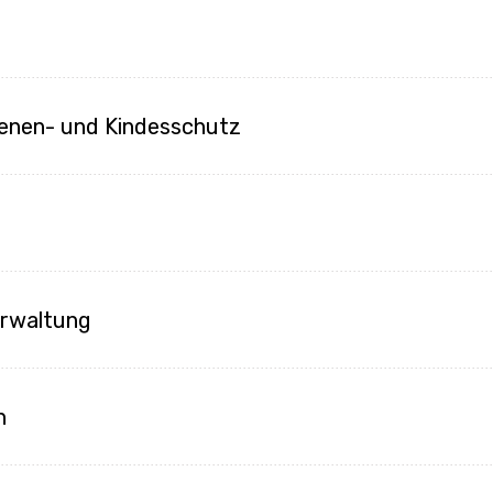
enen- und Kindesschutz
n
erwaltung
n