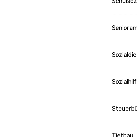
Schulsoz
Seniora
Sozialdi
Sozialhi
Steuerb
Tiefbau