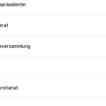
präsidentin
erat
eversammlung
u
kretariat