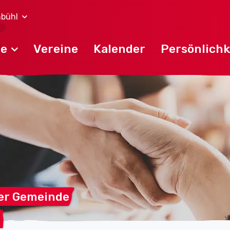
bühl
de
Vereine
Kalender
Persönlichk
er
Gemeinde