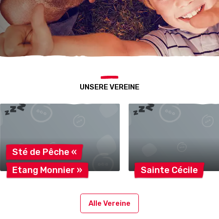
UNSERE VEREINE
Sté de Pêche
«
Etang Monnier
»
Sainte
Cécile
Alle Vereine