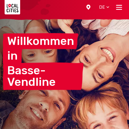
Localcities
DE
Willkommen
in
Basse-
Vendline