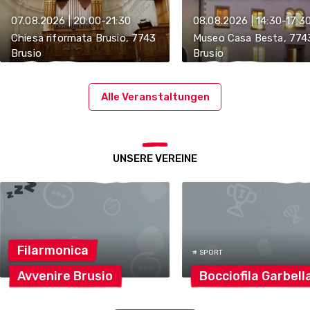
Thévénaz
Besta
07.08.2026 | 20:00-21:30
08.08.2026 | 14:30-17:3
Chiesa riformata Brusio, 7743
Museo Casa Besta, 774
Brusio
Brusio
Alle Veranstaltungen
UNSERE VEREINE
Filarmonica
# SPORT
Avvenire
Brusio
Bocciofila
Garbell