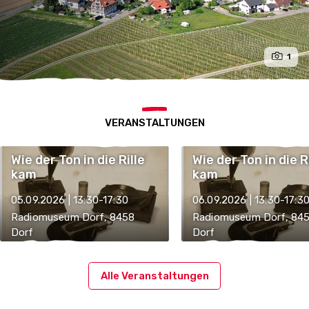
1
VERANSTALTUNGEN
Wie der Ton in die Rille
Wie der Ton in die R
kam
kam
05.09.2026 | 13:30-17:30
06.09.2026 | 13:30-17:3
Radiomuseum Dorf, 8458
Radiomuseum Dorf, 84
Dorf
Dorf
Alle Veranstaltungen