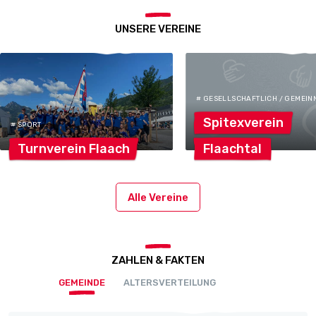
UNSERE VEREINE
# GESELLSCHAFTLICH / GEMEIN
Spitexverein
# SPORT
Turnverein
Flaach
Flaachtal
Alle Vereine
ZAHLEN & FAKTEN
GEMEINDE
ALTERSVERTEILUNG