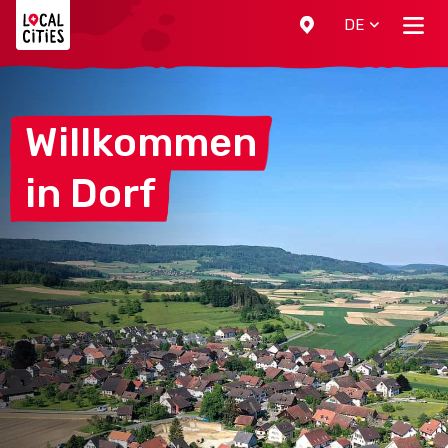
Localcities
DE
Willkommen
in
Dorf