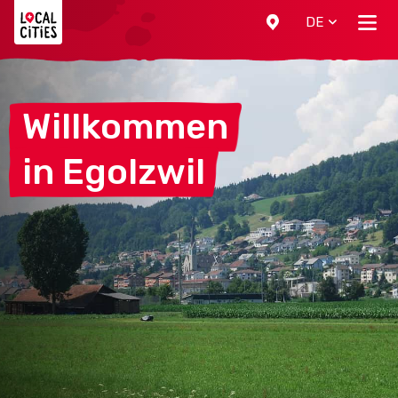
Localcities
DE
Willkommen
in
Egolzwil