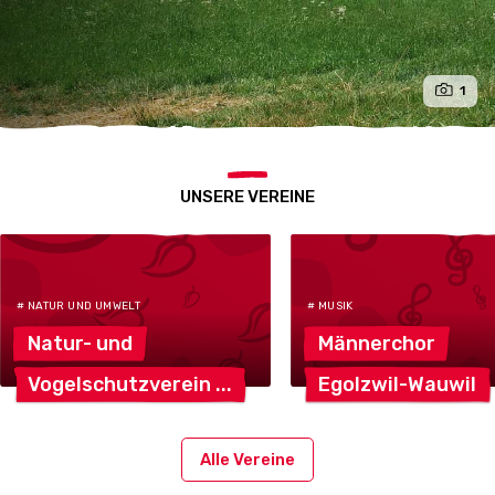
1
UNSERE VEREINE
# NATUR UND UMWELT
# MUSIK
Natur-
und
Männerchor
Vogelschutzverein
Egolzwil-Wauwil
Alle Vereine