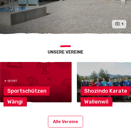
1
UNSERE VEREINE
# SPORT
# SPORT
Sportschützen
Shozindo
Karate
Wängi
Wallenwil
Alle Vereine