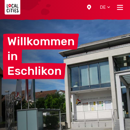
Localcities
DE
Willkommen
in
Eschlikon