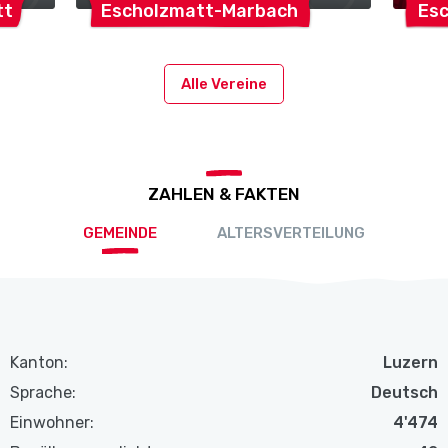
tt
Escholzmatt-Marbach
Es
Alle Vereine
ZAHLEN & FAKTEN
GEMEINDE
ALTERSVERTEILUNG
Kanton:
Luzern
Sprache:
Deutsch
Einwohner:
4'474