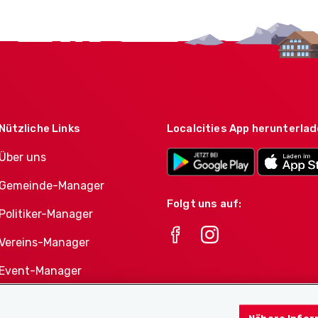
Nützliche Links
Localcities App herunterla
Über uns
Gemeinde-Manager
Folgt uns auf:
Politiker-Manager
Vereins-Manager
Event-Manager
Athletes-Manager