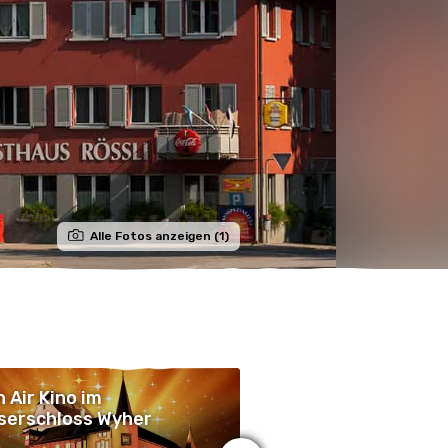
Alle Fotos anzeigen (1)
 Air Kino im
Open Air Kino im
serschloss Wyher
Wasserschloss Wyh