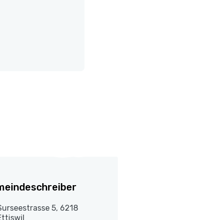
eindeschreiber
Surseestrasse 5, 6218
Ettiswil