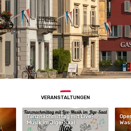
VERANSTALTUNGEN
Tanznachmittag mit Live-
Open
Musik im Jlge-Saal
Was