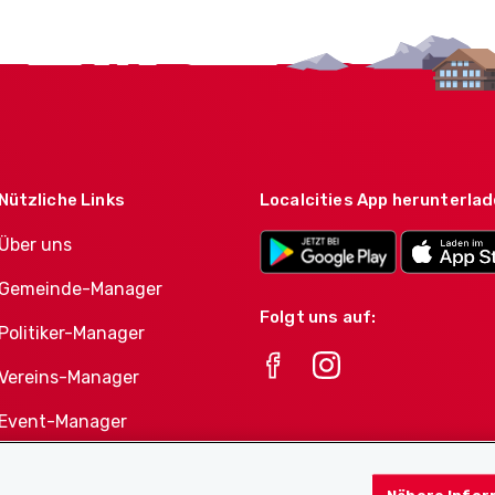
Nützliche Links
Localcities App herunterla
Über uns
Gemeinde-Manager
Folgt uns auf:
Politiker-Manager
Vereins-Manager
Event-Manager
Athletes-Manager