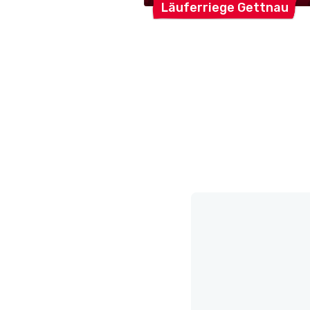
Läuferriege
Gettnau