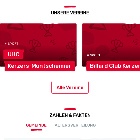
UNSERE VEREINE
# SPORT
UHC
# SPORT
Kerzers-Müntschemier
Billard Club
Kerze
Alle Vereine
ZAHLEN & FAKTEN
GEMEINDE
ALTERSVERTEILUNG